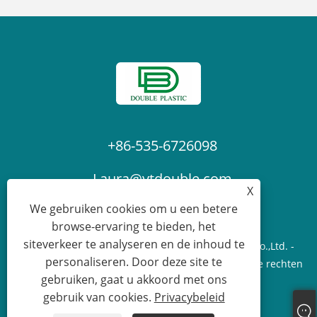
+86-535-6726098
Laura@ytdouble.com
X
We gebruiken cookies om u een betere
browse-ervaring te bieden, het
siteverkeer te analyseren en de inhoud te
Copyright © 2022 Yantai Double Plastic Industry Co.,Ltd. -
personaliseren. Door deze site te
Schaduwnet, PE-zeildoek, steigerveiligheidsnet - Alle rechten
gebruiken, gaat u akkoord met ons
voorbehouden.
gebruik van cookies.
Privacybeleid
Links
Sitemap
RSS
XML
Privacybeleid